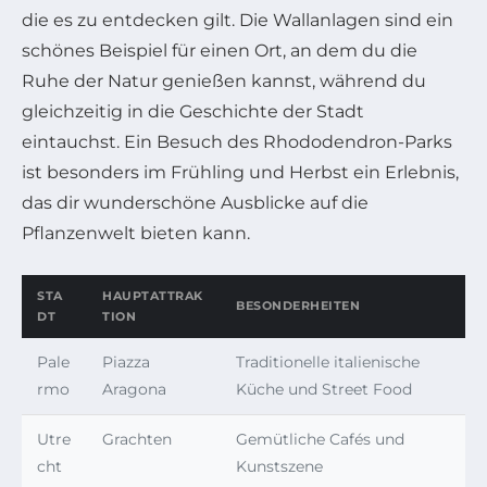
die es zu entdecken gilt. Die Wallanlagen sind ein
schönes Beispiel für einen Ort, an dem du die
Ruhe der Natur genießen kannst, während du
gleichzeitig in die Geschichte der Stadt
eintauchst. Ein Besuch des Rhododendron-Parks
ist besonders im Frühling und Herbst ein Erlebnis,
das dir wunderschöne Ausblicke auf die
Pflanzenwelt bieten kann.
STA
HAUPTATTRAK
BESONDERHEITEN
DT
TION
Pale
Piazza
Traditionelle italienische
rmo
Aragona
Küche und Street Food
Utre
Grachten
Gemütliche Cafés und
cht
Kunstszene