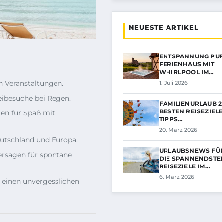
NEUESTE ARTIKEL
ENTSPANNUNG PUR
FERIENHAUS MIT
WHIRLPOOL IM…
n Veranstaltungen.
1. Juli 2026
eibesuche bei Regen.
FAMILIENURLAUB 20
BESTEN REISEZIEL
ten für Spaß mit
TIPPS…
20. März 2026
eutschland und Europa.
URLAUBSNEWS FÜR
ersagen für spontane
DIE SPANNENDSTE
REISEZIELE IM…
6. März 2026
r einen unvergesslichen