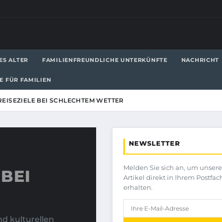
ES ALTER
FAMILIENFREUNDLICHE UNTERKÜNFTE
NACHRICHT
LE FÜR FAMILIEN
REISEZIELE BEI SCHLECHTEM WETTER
NEWSLETTER
Melden Sie sich an, um unser
 BEI
Artikel direkt in Ihrem Postfac
erhalten.
d kulturellen