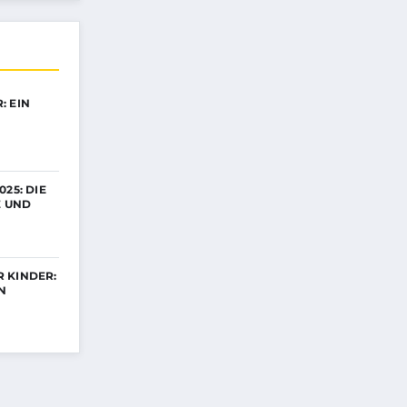
: EIN
25: DIE
E UND
 KINDER:
N