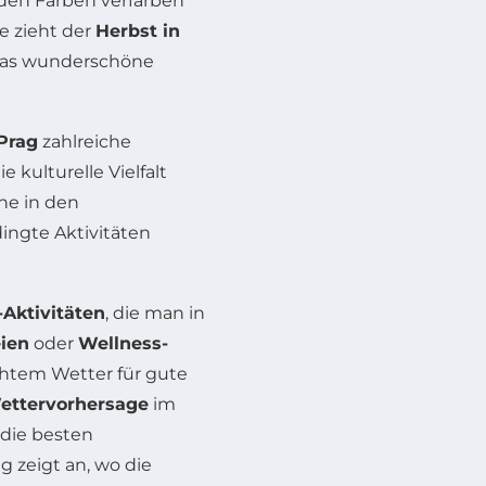
nden Farben verfärben
e zieht der
Herbst in
d das wunderschöne
Prag
zahlreiche
 kulturelle Vielfalt
he in den
ingte Aktivitäten
-Aktivitäten
, die man in
ien
oder
Wellness-
echtem Wetter für gute
ettervorhersage
im
 die besten
 zeigt an, wo die