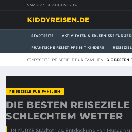
SAMSTAG, 8. AUGUST 2026
KIDDYREISEN.DE
STARTSEITE
AKTIVITÄTEN & ERLEBNISSE FÜR JED
PRAKTISCHE REISETIPPS MIT KINDERN
REISEZIE
STARTSEITE
REISEZIELE FÜR FAMILIEN
DIE BESTEN 
REISEZIELE FÜR FAMILIEN
DIE BESTEN REISEZIELE
SCHLECHTEM WETTER
IN KÜRZE Städtetrips: Entdeckung von Museen un