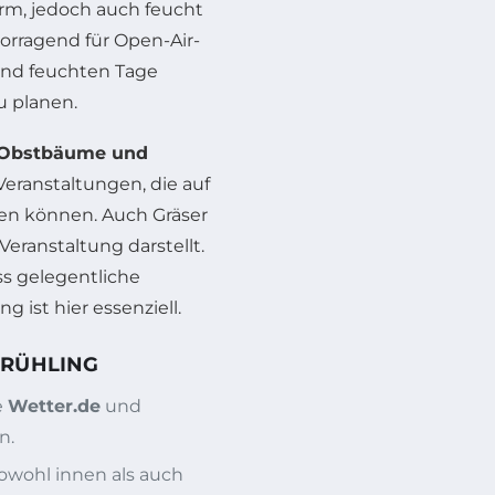
rm, jedoch auch feucht
orragend für Open-Air-
und feuchten Tage
u planen.
Obstbäume und
 Veranstaltungen, die auf
eren können. Auch Gräser
Veranstaltung darstellt.
ss gelegentliche
g ist hier essenziell.
FRÜHLING
e
Wetter.de
und
n.
sowohl innen als auch