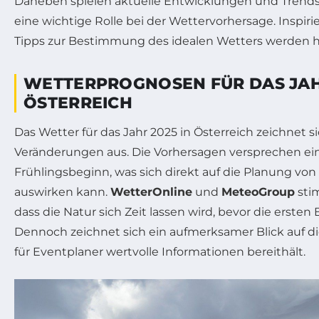
Daneben spielen aktuelle Entwicklungen und Trends
eine wichtige Rolle bei der Wettervorhersage. Inspir
Tipps zur Bestimmung des idealen Wetters werden hie
WETTERPROGNOSEN FÜR DAS JAHR
ÖSTERREICH
Das Wetter für das Jahr 2025 in Österreich zeichnet si
Veränderungen aus. Die Vorhersagen versprechen ei
Frühlingsbeginn, was sich direkt auf die Planung v
auswirken kann.
WetterOnline
und
MeteoGroup
sti
dass die Natur sich Zeit lassen wird, bevor die erste
Dennoch zeichnet sich ein aufmerksamer Blick auf d
für Eventplaner wertvolle Informationen bereithält.