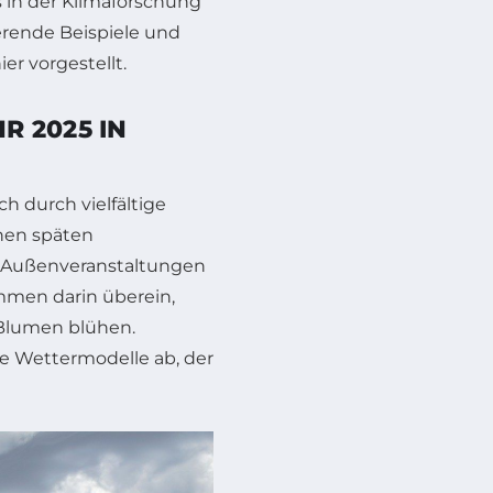
 in der Klimaforschung
ierende Beispiele und
r vorgestellt.
 2025 IN
ch durch vielfältige
nen späten
on Außenveranstaltungen
mmen darin überein,
n Blumen blühen.
ie Wettermodelle ab, der