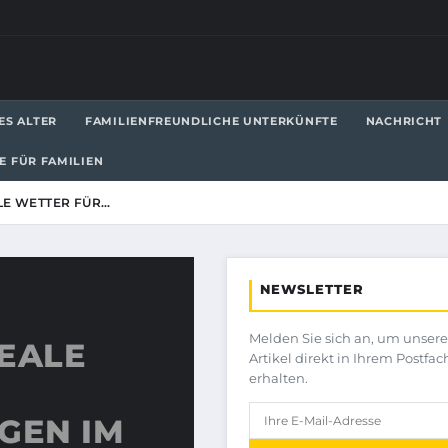
ES ALTER
FAMILIENFREUNDLICHE UNTERKÜNFTE
NACHRICHT
LE FÜR FAMILIEN
LE WETTER FÜR…
NEWSLETTER
Melden Sie sich an, um unser
DEALE
Artikel direkt in Ihrem Postfac
erhalten.
N IM J