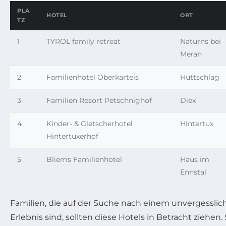
PLA
HOTEL
ORT
TZ
1
TYROL family retreat
Naturns bei
Meran
2
Familienhotel Oberkarteis
Hüttschlag
3
Familien Resort Petschnighof
Diex
4
Kinder- & Gletscherhotel
Hintertux
Hintertuxerhof
5
Bliems Familienhotel
Haus im
Ennstal
Familien, die auf der Suche nach einem unvergesslic
Erlebnis sind, sollten diese Hotels in Betracht ziehen. 