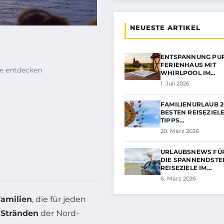
NEUESTE ARTIKEL
ENTSPANNUNG PUR
FERIENHAUS MIT
le entdecken
WHIRLPOOL IM…
1. Juli 2026
FAMILIENURLAUB 20
BESTEN REISEZIEL
TIPPS…
20. März 2026
URLAUBSNEWS FÜR
DIE SPANNENDSTE
REISEZIELE IM…
6. März 2026
Familien
, die für jeden
 Stränden
der Nord-