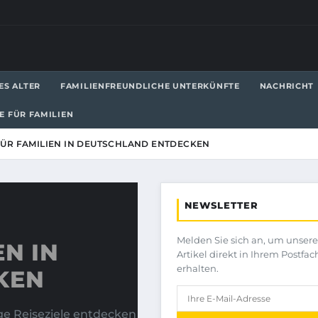
ES ALTER
FAMILIENFREUNDLICHE UNTERKÜNFTE
NACHRICHT
LE FÜR FAMILIEN
 FÜR FAMILIEN IN DEUTSCHLAND ENTDECKEN
NEWSLETTER
Melden Sie sich an, um unser
EN IN
Artikel direkt in Ihrem Postfac
erhalten.
KEN
ge Reiseziele entdecken