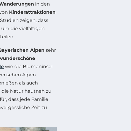
Wanderungen
in den
 von
Kinderattraktionen
Studien zeigen, dass
um die vielfältigen
eilen.
Bayerischen Alpen
sehr
wunderschöne
le
wie die Blumeninsel
yerischen Alpen
enießen als auch
 die Natur hautnah zu
ür, dass jede Familie
vergessliche Zeit zu