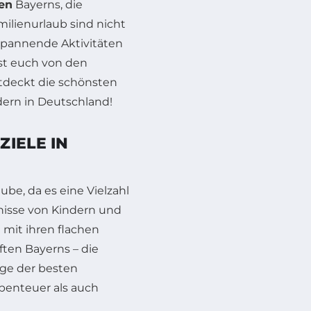
en
Bayerns, die
ilienurlaub sind nicht
spannende Aktivitäten
sst euch von den
tdeckt die schönsten
dern in Deutschland!
IELE IN
ube, da es eine Vielzahl
rfnisse von Kindern und
 mit ihren flachen
ten Bayerns – die
nige der besten
benteuer als auch