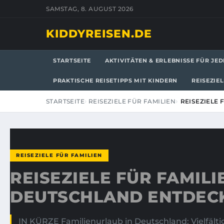
SAMSTAG, 8. AUGUST 2026
KIDDYREISEN.DE
STARTSEITE
AKTIVITÄTEN & ERLEBNISSE FÜR JED
PRAKTISCHE REISETIPPS MIT KINDERN
REISEZIE
STARTSEITE
REISEZIELE FÜR FAMILIEN
REISEZIELE
REISEZIELE FÜR FAMILIEN
REISEZIELE FÜR FAMILI
DEUTSCHLAND ENTDEC
IN KÜRZE Familienurlaub in Deutschland: Vielfälti