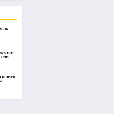
: EIN
25: DIE
E UND
 KINDER:
N