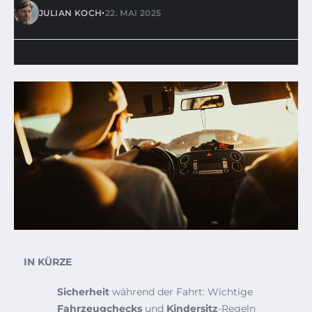
•
JULIAN KOCH
22. MAI 2025
IN KÜRZE
Sicherheit
während der Fahrt: Wichtige
Fahrzeugchecks
und
Kindersitz
-Regeln