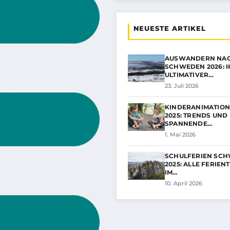
NEUESTE ARTIKEL
AUSWANDERN NA
SCHWEDEN 2026: I
ULTIMATIVER…
23. Juli 2026
KINDERANIMATIO
2025: TRENDS UND
SPANNENDE…
1. Mai 2026
SCHULFERIEN SCH
2025: ALLE FERIEN
IM…
10. April 2026