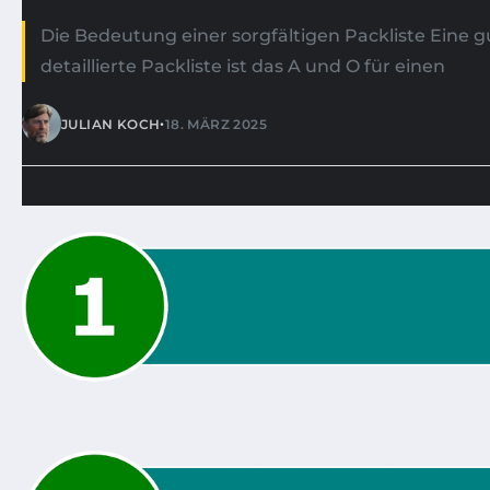
Die Bedeutung einer sorgfältigen Packliste Eine 
detaillierte Packliste ist das A und O für einen
•
JULIAN KOCH
18. MÄRZ 2025