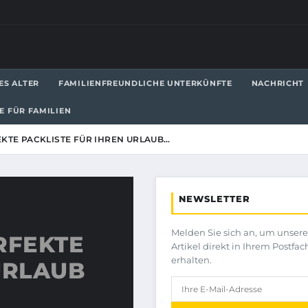
ES ALTER
FAMILIENFREUNDLICHE UNTERKÜNFTE
NACHRICHT
LE FÜR FAMILIEN
EKTE PACKLISTE FÜR IHREN URLAUB…
NEWSLETTER
Melden Sie sich an, um unser
RFEKTE
Artikel direkt in Ihrem Postfac
erhalten.
URLAUB