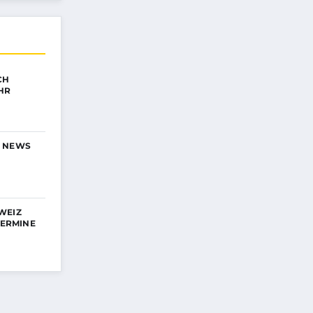
CH
HR
N NEWS
WEIZ
TERMINE