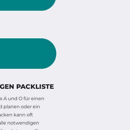
IGEN PACKLISTE
as A und O für einen
nd planen oder ein
acken kann oft
 alle notwendigen