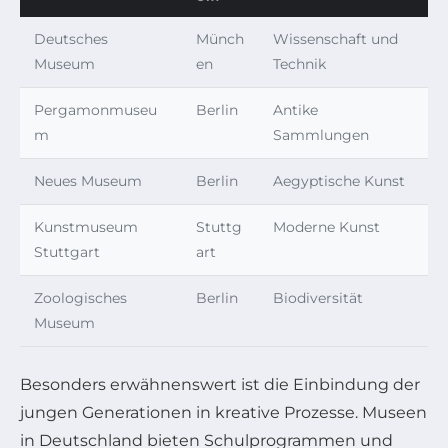
Deutsches
Münch
Wissenschaft und
Museum
en
Technik
Pergamonmuseu
Berlin
Antike
m
Sammlungen
Neues Museum
Berlin
Aegyptische Kunst
Kunstmuseum
Stuttg
Moderne Kunst
Stuttgart
art
Zoologisches
Berlin
Biodiversität
Museum
Besonders erwähnenswert ist die Einbindung der
jungen Generationen in kreative Prozesse. Museen
in Deutschland bieten Schulprogrammen und