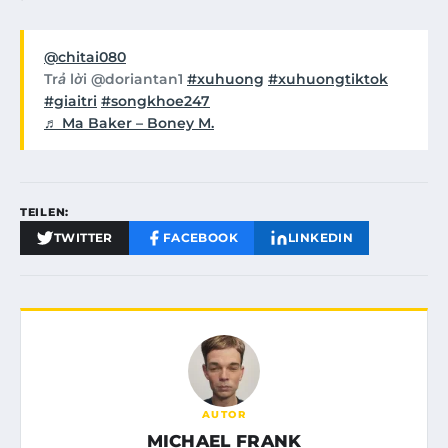
@chitai080
Trả lời @doriantan1
#xuhuong
#xuhuongtiktok
#giaitri
#songkhoe247
♬ Ma Baker – Boney M.
TEILEN:
TWITTER
FACEBOOK
LINKEDIN
AUTOR
MICHAEL FRANK