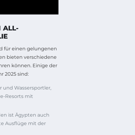
 ALL-
IE
d für einen gelungenen
en bieten verschiedene
hren können. Einige der
hr 2025 sind:
r und Wassersportler,
ive-Resorts mit
en ist Ägypten auch
te Ausflüge mit der