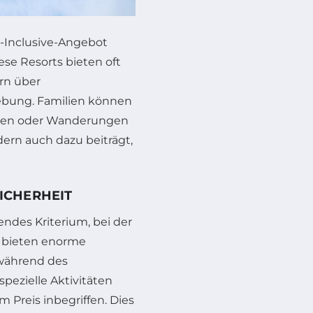
ll-Inclusive-Angebot
ese Resorts bieten oft
rn über
gebung. Familien können
uren oder Wanderungen
ern auch dazu beiträgt,
ICHERHEIT
dendes Kriterium, bei der
bieten enorme
 während des
pezielle Aktivitäten
im Preis inbegriffen. Dies