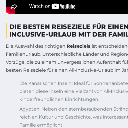
DIE BESTEN REISEZIELE FÜR EINEN
INCLUSIVE-URLAUB MIT DER FAMIL
Die Auswahl des richtigen
Reiseziels
ist entscheiden
Familienurlaub. Unterschiedliche Länder und Region
Vorzüge, die zu einem unvergesslichen Aufenthalt fü
besten Reiseziele für einen All-Inclusive-Urlaub im Ja
Die Kanarischen Inseln: Ideal für Sonnenanbete
bieten diese Inseln eine Vielzahl von All-Inclus
kinderfreundlichen Einrichtungen.
Ägypten: Neben den atemberaubenden Stränd
reich an Kultur und Geschichte, was interessan
Familie ermöglicht.