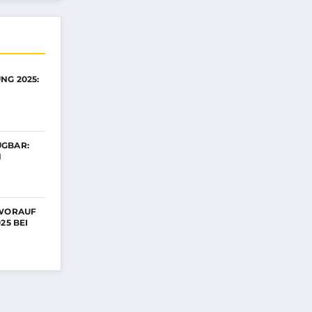
 2025: W
GBAR:
N
 WORAUF
25 BEI