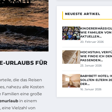
NEUESTE ARTIKEL
KINDERERMÄSSIGUNG
IE FAMILIEN VON A
KTUELLEN…
20. Februar 2026
HOCHSTUHL VERFÜ
WIE FINDE ICH DE
PASSENDEN…
VE-URLAUBS FÜR
23. Januar 2026
BABYBETT HOTEL:
rteile, die das Reisen
SOLLTEN ELTERN 20
DER…
 es, nahezu alle Kosten
16. Januar 2026
e Familien eine große
enurlaub
in einem
 eine Vielzahl von